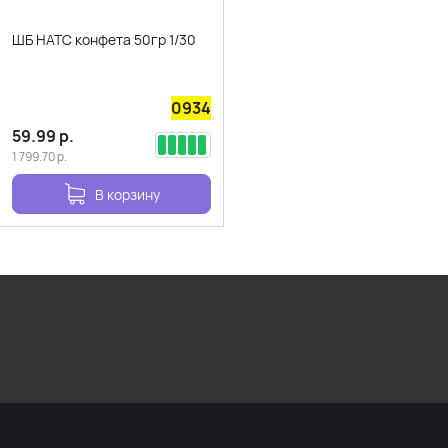
ШБ НАТС конфета 50гр 1/30
0934
59.99
р.
1 799.70
р.
В корзину