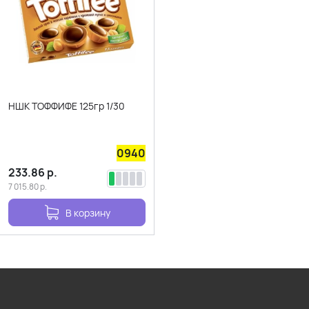
НШК ТОФФИФЕ 125гр 1/30
0940
233.86
р.
7 015.80
р.
В корзину