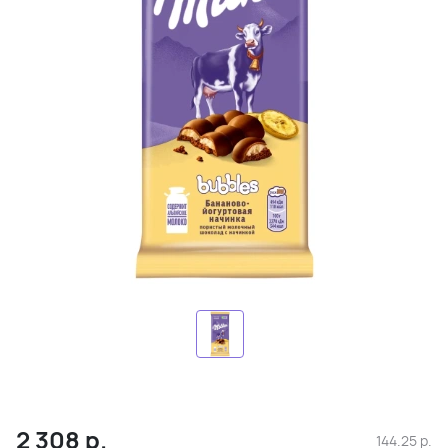
2 308
р.
144.25
р.