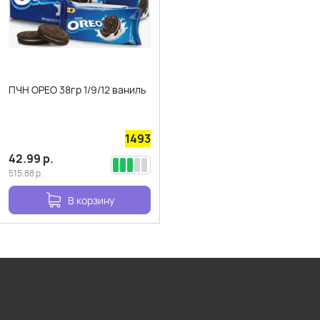
ПЧН ОРЕО 38гр 1/9/12 ваниль
1493
42.99
р.
515.88
р.
В корзину