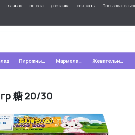
главная
оплата
доставка
контакты
Пользовательс
лад
Пирожные,
Мармелад,
Жевательная
бисквиты,
зефир,
резинка
печенье
драже
5гр 糖 20/30