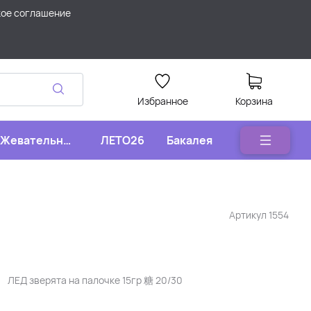
кое соглашение
Избранное
Корзина
Жевательные
ЛЕТО26
Бакалея
конфеты
Артикул
1554
ЛЕД зверята на палочке 15гр 糖 20/30