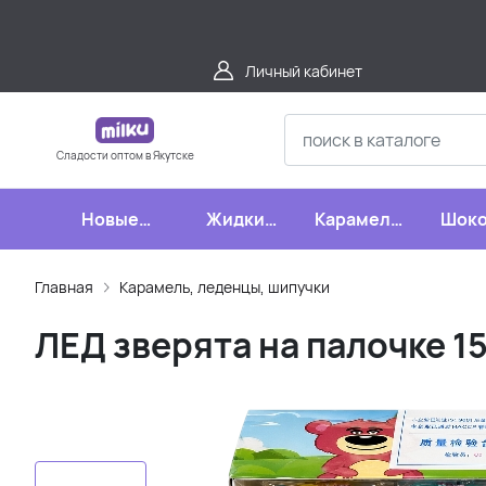
Личный кабинет
Сладости оптом в Якутске
Новые
Жидкие
Карамель,
Шоко
поступления
конфеты
леденцы,
шипучки
Главная
Карамель, леденцы, шипучки
ЛЕД зверята на палочке 1