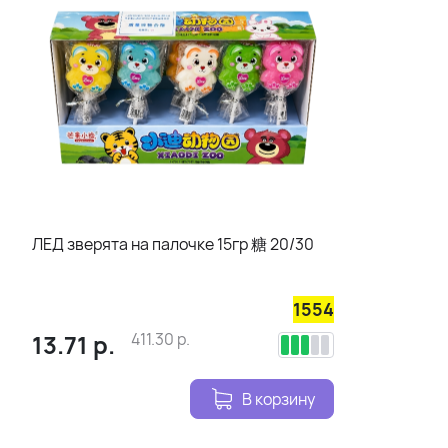
ЛЕД зверята на палочке 15гр 糖 20/30
1554
13.71
р.
411.30
р.
В корзину