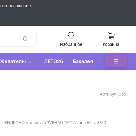
кое соглашение
Избранное
Корзина
Жевательные
ЛЕТО26
Бакалея
конфеты
Артикул
1635
ЖИДКОНФ желейный ЗУБНАЯ ПАСТА асс 55гр 8/30