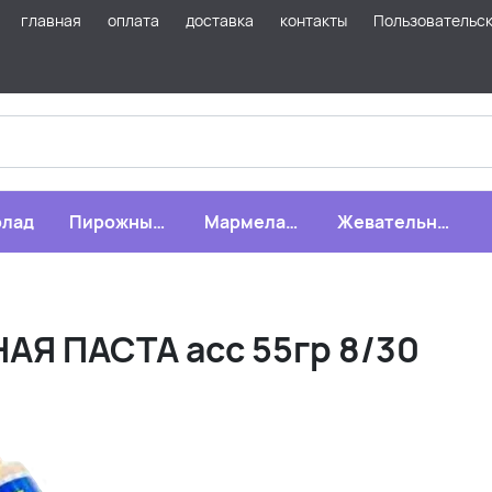
главная
оплата
доставка
контакты
Пользовательс
лад
Пирожные,
Мармелад,
Жевательная
бисквиты,
зефир,
резинка
печенье
драже
Я ПАСТА асс 55гр 8/30