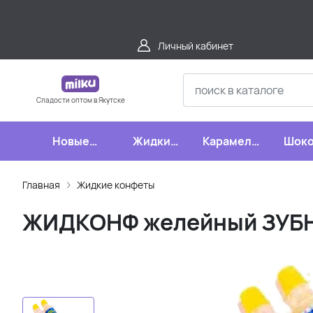
Личный кабинет
Сладости оптом в Якутске
Новые
Жидкие
Карамель,
Шоко
поступления
конфеты
леденцы,
шипучки
Главная
Жидкие конфеты
ЖИДКОНФ желейный ЗУБНА