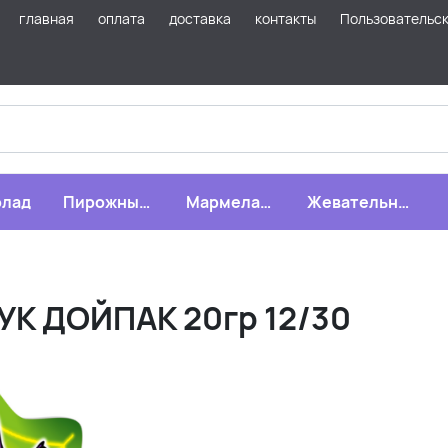
главная
оплата
доставка
контакты
Пользовательс
лад
Пирожные,
Мармелад,
Жевательная
бисквиты,
зефир,
резинка
печенье
драже
К ДОЙПАК 20гр 12/30