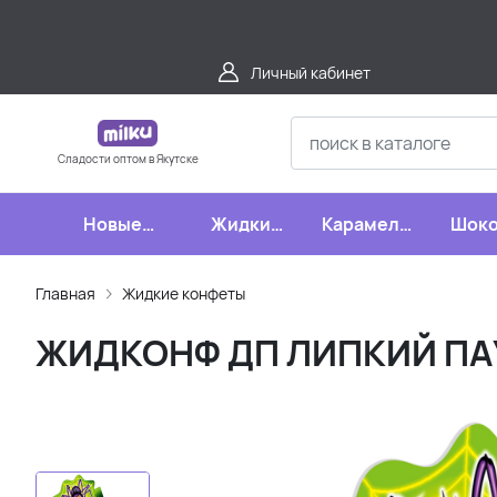
Личный кабинет
Сладости оптом в Якутске
Новые
Жидкие
Карамель,
Шоко
поступления
конфеты
леденцы,
шипучки
Главная
Жидкие конфеты
ЖИДКОНФ ДП ЛИПКИЙ ПАУ