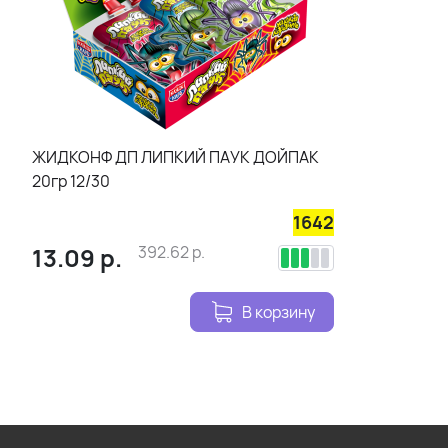
ЖИДКОНФ ДП ЛИПКИЙ ПАУК ДОЙПАК
20гр 12/30
1642
13.09
р.
392.62
р.
В корзину