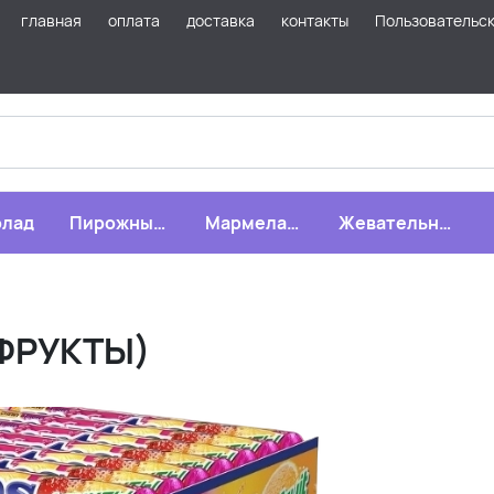
главная
оплата
доставка
контакты
Пользовательс
лад
Пирожные,
Мармелад,
Жевательная
бисквиты,
зефир,
резинка
печенье
драже
 (ФРУКТЫ)