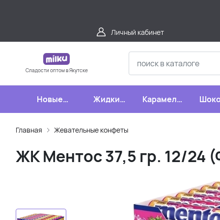
Личный кабинет
Сладости оптом в Якутске
Новые
Жидкие
Карамель,
Шоко
поступления
конфеты
леденцы,
шипучки
Главная
Жевательные конфеты
ЖК Ментос 37,5 гр. 12/24