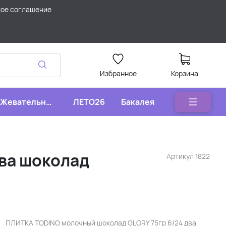
кое соглашение
Избранное
Корзина
Жевательные
ЛЕТО26
Бакалея
конфеты
ва шоколад
Артикул
1822
ПЛИТКА TODINO молочный шоколад GLORY 75гр 6/24 два