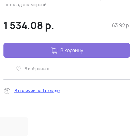
шоколад мраморный
1 534.08
р.
63.92
р.
В корзину
В избранное
В наличии на 1 складе