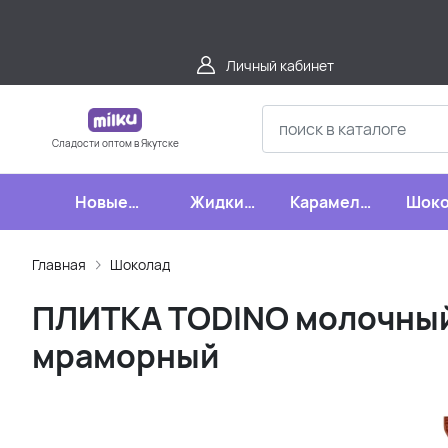
Личный кабинет
Сладости оптом в Якутске
Новые
Жидкие
Карамель,
Шоко
поступления
конфеты
леденцы,
шипучки
Главная
Шоколад
ПЛИТКА TODINO молочный 
мраморный