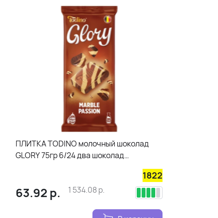
ПЛИТКА TODINO молочный шоколад
GLORY 75гр 6/24 два шоколад
мраморный
1822
63.92
р.
1 534.08
р.