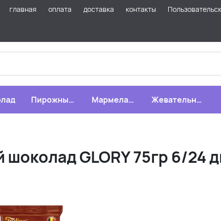
главная
оплата
доставка
контакты
Пользовательс
лад
Пирожные,
Мармелад,
Жевательная
бисквиты,
зефир,
резинка
печенье
драже
шоколад GLORY 75гр 6/24 д