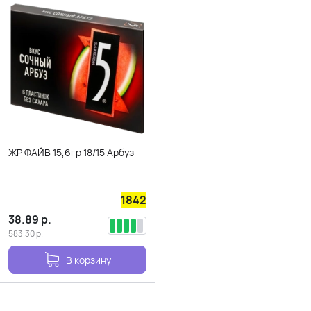
ЖР ФАЙВ 15,6гр 18/15 Арбуз
1842
38.89
р.
583.30
р.
В корзину