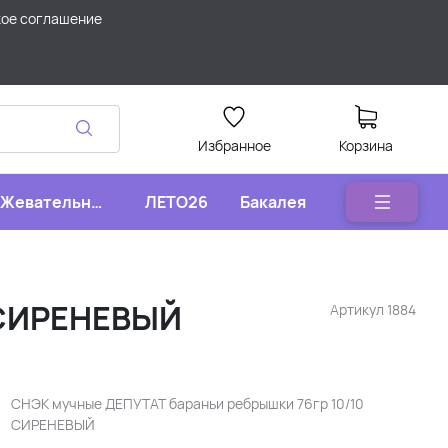
кое соглашение
Избранное
Корзина
Жевательные
ЛЕТО26
Бакалея
конфеты
 СИРЕНЕВЫЙ
Артикул
1884
СНЭК мучные ДЕПУТАТ бараньи ребрышки 76гр 10/10
СИРЕНЕВЫЙ