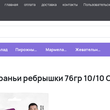
главная
оплата
доставка
контакты
Пользовательс
лад
Пирожные,
Мармелад,
Жевательная
бисквиты,
зефир,
резинка
печенье
драже
раньи ребрышки 76гр 10/10