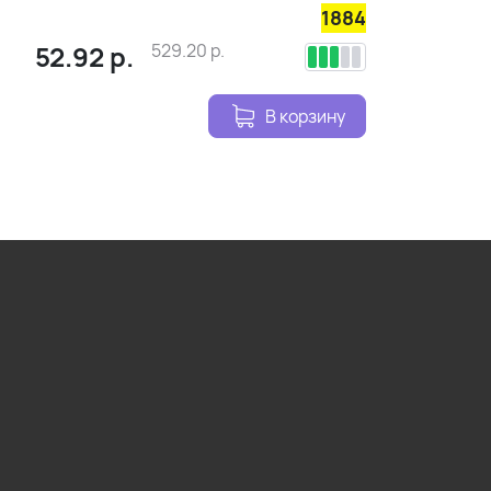
1884
52.92
р.
529.20
р.
В корзину