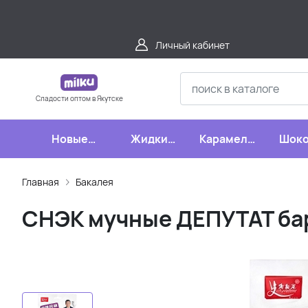
Личный кабинет
Сладости оптом в Якутске
Новые
Жидкие
Карамель,
Шоко
поступления
конфеты
леденцы,
шипучки
Главная
Бакалея
СНЭК мучные ДЕПУТАТ ба