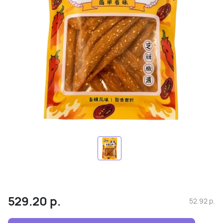
529.20
р.
52.92
р.