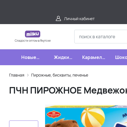
Личный кабинет
Сладости оптом в Якутске
Новые
Жидкие
Карамель,
Шоко
поступления
конфеты
леденцы,
шипучки
Главная
Пирожные, бисквиты, печенье
ПЧН ПИРОЖНОЕ Медвежонок