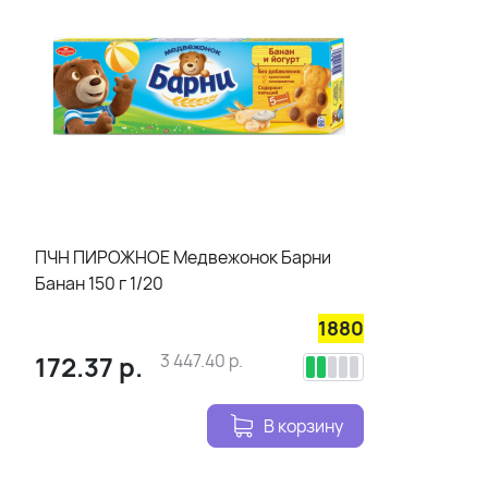
ПЧН ПИРОЖНОЕ Медвежонок Барни
Банан 150 г 1/20
1880
172.37
р.
3 447.40
р.
В корзину