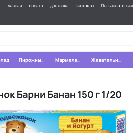
главная
оплата
доставка
контакты
Пользовательс
лад
Пирожные,
Мармелад,
Жевательная
бисквиты,
зефир,
резинка
печенье
драже
 Барни Банан 150 г 1/20