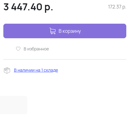
3 447.40
р.
172.37
р.
В корзину
В избранное
В наличии на 1 складе