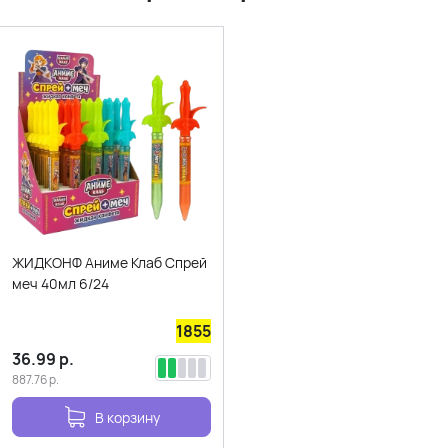
ЖИДКОНФ Аниме Клаб Спрей
меч 40мл 6/24
1855
36.99
р.
887.76
р.
В корзину