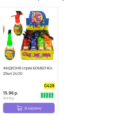
ЖИДКОНФ спрей БОМБОЧКА
25мл 24/20
0428
15.96
р.
319.16
р.
В корзину