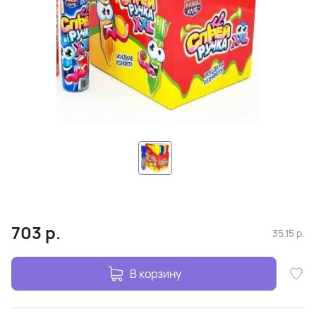
703
р.
35.15
р.
В корзину