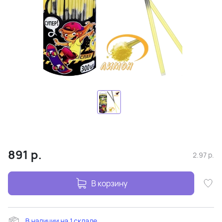
891
р.
2.97
р.
В корзину
В наличии на 1 складе