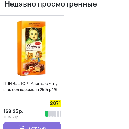
Недавно просмотренные
ПЧН ВафТОРТ Аленка с минд
и вк.сол.карамели 250гр 1/6
2071
169.25
р.
1 015.50
р.
В корзину