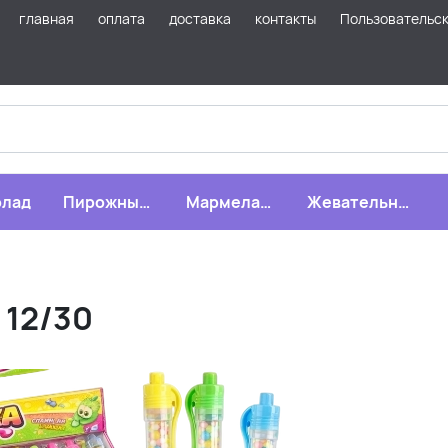
главная
оплата
доставка
контакты
Пользовательс
лад
Пирожные,
Мармелад,
Жевательная
бисквиты,
зефир,
резинка
печенье
драже
12/30