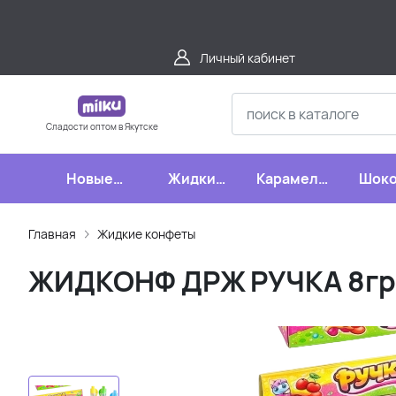
Личный кабинет
Сладости оптом в Якутске
Новые
Жидкие
Карамель,
Шоко
поступления
конфеты
леденцы,
шипучки
Главная
Жидкие конфеты
ЖИДКОНФ ДРЖ РУЧКА 8гр 