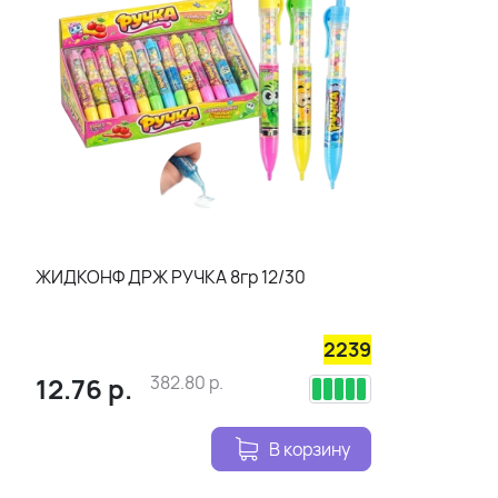
ЖИДКОНФ ДРЖ РУЧКА 8гр 12/30
2239
12.76
р.
382.80
р.
В корзину