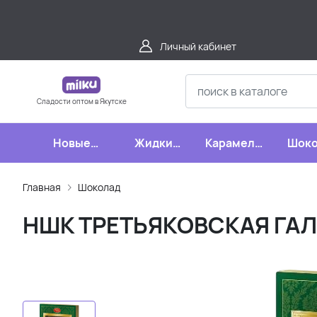
Личный кабинет
Сладости оптом в Якутске
Новые
Жидкие
Карамель,
Шоко
поступления
конфеты
леденцы,
шипучки
Главная
Шоколад
НШК ТРЕТЬЯКОВСКАЯ ГАЛЕ