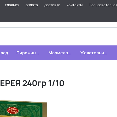
главная
оплата
доставка
контакты
Пользовательс
лад
Пирожные,
Мармелад,
Жевательная
бисквиты,
зефир,
резинка
печенье
драже
РЕЯ 240гр 1/10