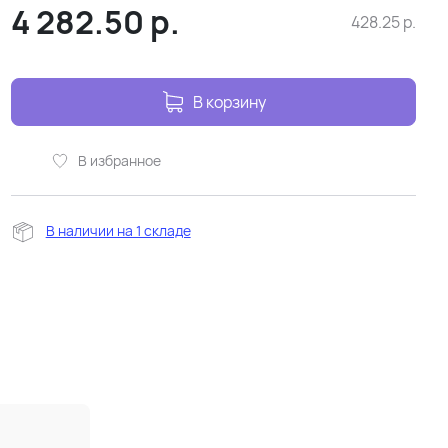
4 282.50
р.
428.25
р.
В корзину
В избранное
В наличии на 1 складе