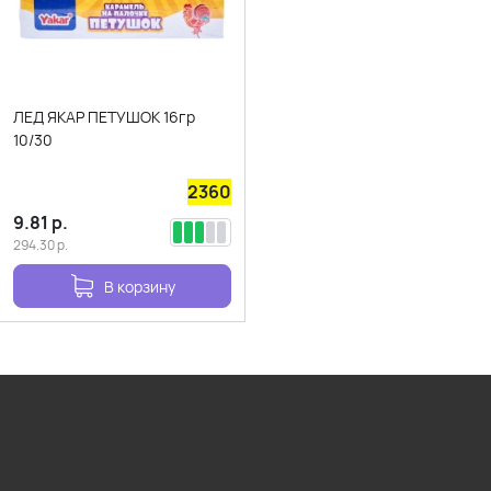
ЛЕД ЯКАР ПЕТУШОК 16гр
10/30
2360
9.81
р.
294.30
р.
В корзину