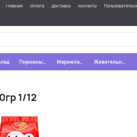
главная
оплата
доставка
контакты
Пользовательс
лад
Пирожные,
Мармелад,
Жевательная
бисквиты,
зефир,
резинка
печенье
драже
гр 1/12