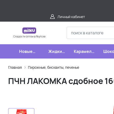
Личный кабинет
Сладости оптом в Якутске
Новые
Жидкие
Карамель,
Шоко
поступления
конфеты
леденцы,
шипучки
Главная
Пирожные, бисквиты, печенье
ПЧН ЛАКОМКА сдобное 160