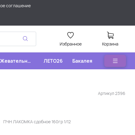
кое соглашение
Избранное
Корзина
Жевательные
ЛЕТО26
Бакалея
конфеты
Артикул
2396
ПЧН ЛАКОМКА сдобное 160гр 1/12