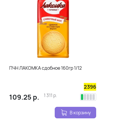
ПЧН ЛАКОМКА сдобное 160гр 1/12
2396
109.25
р.
1 311
р.
В корзину