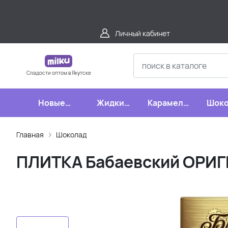
Личный кабинет
Сладости оптом в Якутске
Новые
Жидкие
Карамель,
Шоко
поступления
конфеты
леденцы,
шипучки
Главная
Шоколад
ПЛИТКА Бабаевский ОРИ