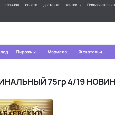
главная
оплата
доставка
контакты
Пользовательс
лад
Пирожные,
Мармелад,
Жевательная
бисквиты,
зефир,
резинка
печенье
драже
ГИНАЛЬНЫЙ 75гр 4/19 НОВИ