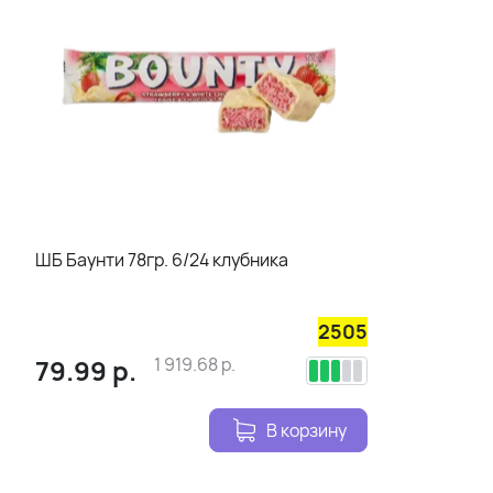
ШБ Баунти 78гр. 6/24 клубника
2505
79.99
р.
1 919.68
р.
В корзину