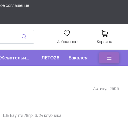
кое соглашение
Избранное
Корзина
Жевательные
ЛЕТО26
Бакалея
конфеты
Артикул
2505
ШБ Баунти 78гр. 6/24 клубника