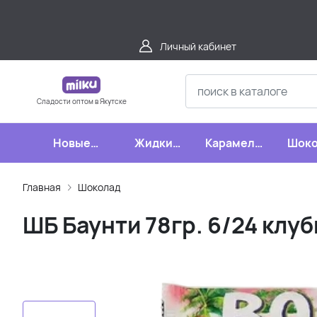
Личный кабинет
Сладости оптом в Якутске
Новые
Жидкие
Карамель,
Шоко
поступления
конфеты
леденцы,
шипучки
Главная
Шоколад
ШБ Баунти 78гр. 6/24 клу