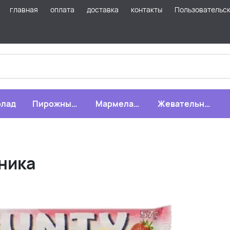
главная
оплата
доставка
контакты
Пользовательс
лад
Пирожные,
Мармелад,
Жевательная
бисквиты,
зефир,
резинка
печенье
драже
бника