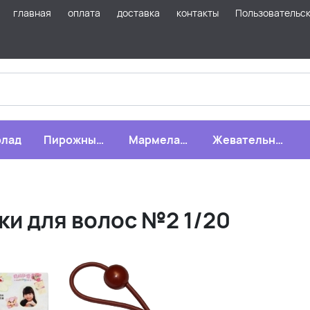
главная
оплата
доставка
контакты
Пользовательс
лад
Пирожные,
Мармелад,
Жевательная
бисквиты,
зефир,
резинка
печенье
драже
и для волос №2 1/20