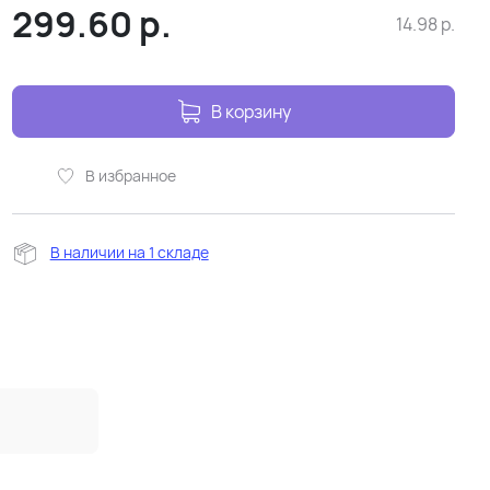
299.60
р.
14.98
р.
В корзину
В избранное
В наличии на 1 складе