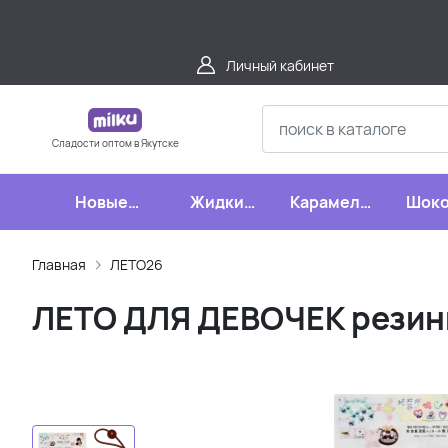
Личный кабинет
Сладости оптом в Якутске
Новые
Жидкие
Карамель,
Шоко
поступления
конфеты
леденцы,
шипучки
Главная
ЛЕТО26
ЛЕТО ДЛЯ ДЕВОЧЕК резинк