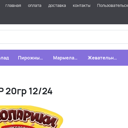
главная
оплата
доставка
контакты
Пользовательс
лад
Пирожные,
Мармелад,
Жевательная
бисквиты,
зефир,
резинка
печенье
драже
 20гр 12/24