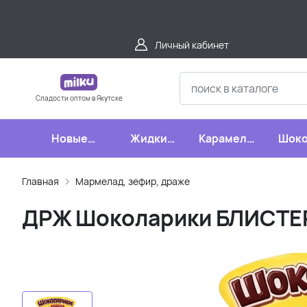
Личный кабинет
Сладости оптом в Якутске
Новые
Жидкие
Карамель,
Шоко
поступления
конфеты
леденцы,
шипучки
Главная
Мармелад, зефир, драже
ДРЖ Шоколарики БЛИСТЕР