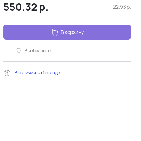
550.32
р.
22.93
р.
В корзину
В избранное
В наличии на 1 складе