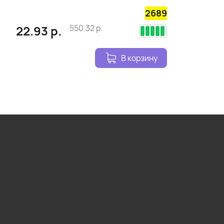
2689
22.93
р.
550.32
р.
В корзину