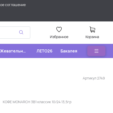
кое соглашение
Избранное
Корзина
Жевательные
ЛЕТО26
Бакалея
конфеты
Артикул
2749
КОФЕ MONARCH 3В1 классик 10/24 13,5гр