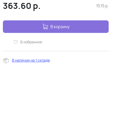
363.60
р.
15.15
р.
В корзину
В избранное
В наличии на 1 складе