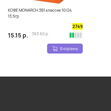
КОФЕ MONARCH 3В1 классик 10/24
13,5гр
2749
15.15
р.
363.60
р.
В корзину