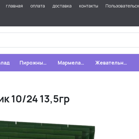
главная
оплата
доставка
контакты
Пользовательс
лад
Пирожные,
Мармелад,
Жевательная
бисквиты,
зефир,
резинка
печенье
драже
 10/24 13,5гр