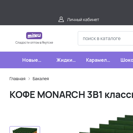
Личный кабинет
Сладости оптом в Якутске
Новые
Жидкие
Карамель,
Шоко
поступления
конфеты
леденцы,
шипучки
Главная
Бакалея
КОФЕ MONARCH 3В1 классик