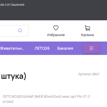
кое соглашение
Избранное
Корзина
Жевательные
ЛЕТО26
Бакалея
конфеты
 штука)
Артикул
2847
ЛЕТО ВОЗДУШНЫЙ ЗМЕЙ 80х400х40 микс арт FM-27 (1
штука)