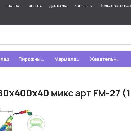
главная
оплата
доставка
контакты
Пользовательс
лад
Пирожные,
Мармелад,
Жевательная
бисквиты,
зефир,
резинка
печенье
драже
х400х40 микс арт FM-27 (1