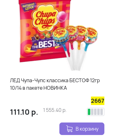
ЛЕД Чупа-Чупс классика БЕСТОФ 12гр
10/14 в пакете НОВИНКА
2667
111.10
р.
1 555.40
р.
В корзину