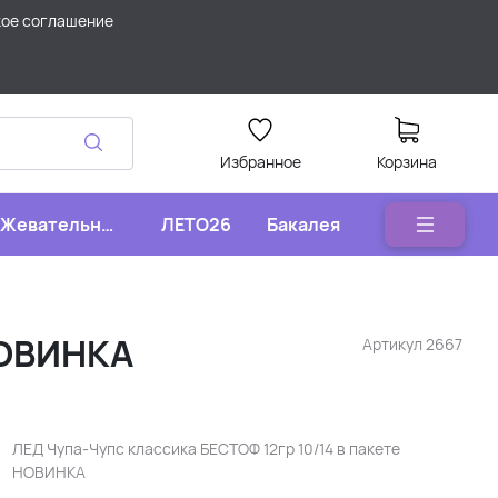
кое соглашение
Избранное
Корзина
Жевательные
ЛЕТО26
Бакалея
конфеты
НОВИНКА
Артикул
2667
ЛЕД Чупа-Чупс классика БЕСТОФ 12гр 10/14 в пакете
НОВИНКА