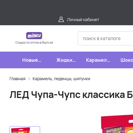
Личный кабинет
Сладости оптом в Якутске
Новые
Жидкие
Карамель,
Шоко
поступления
конфеты
леденцы,
шипучки
Главная
Карамель, леденцы, шипучки
ЛЕД Чупа-Чупс классика Б