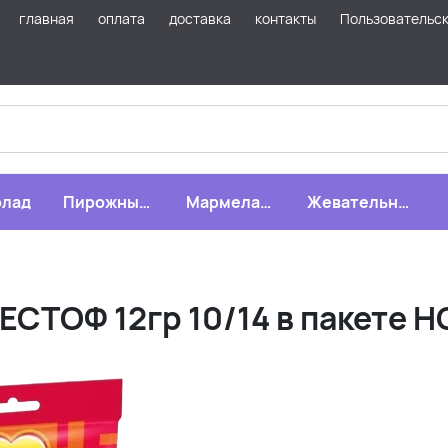
главная
оплата
доставка
контакты
Пользовательс
лад
Пирожные,
Мармелад,
Жевательная
бисквиты,
зефир,
резинка
печенье
драже
ЕСТОФ 12гр 10/14 в пакете 