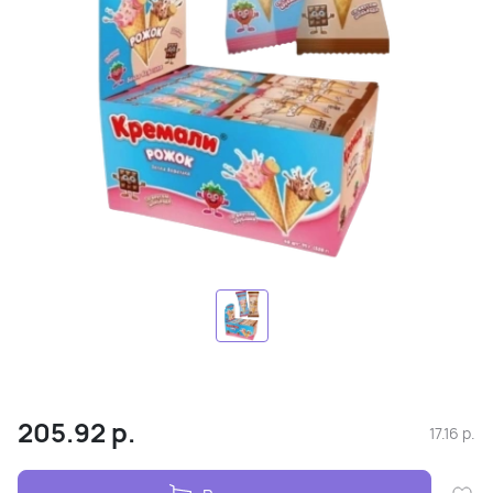
205.92
р.
17.16
р.