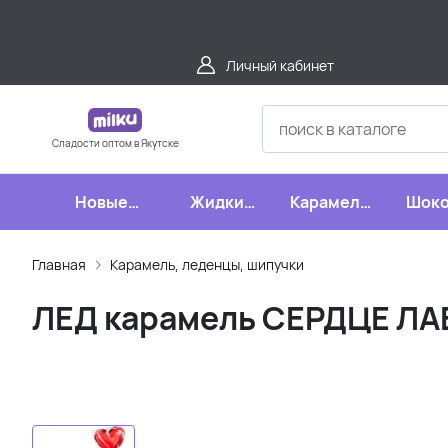
Личный кабинет
Сладости оптом в Якутске
Новые
Жидкие
Карамель,
Шоко
поступления
конфеты
леденцы,
шипучки
Главная
Карамель, леденцы, шипучки
ЛЕД карамель СЕРДЦЕ ЛАВ