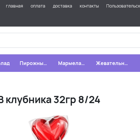
главная
оплата
доставка
контакты
Пользовательс
лад
Пирожные,
Мармелад,
Жевательная
бисквиты,
зефир,
резинка
печенье
драже
 клубника 32гр 8/24