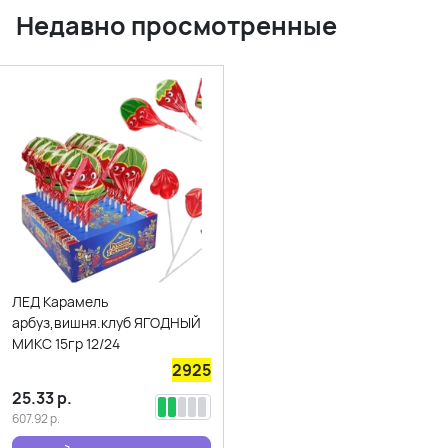
Недавно просмотренные
ЛЕД Карамель
арбуз,вишня.клуб ЯГОДНЫЙ
МИКС 15гр 12/24
2925
25.33
р.
607.92
р.