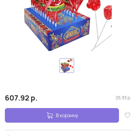
607.92
р.
25.33
р.
В корзину