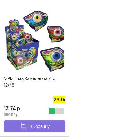
МРМ Глаз Хамелеона 7гр
12/48
2934
13.74
р.
659.52
р.
В корзину