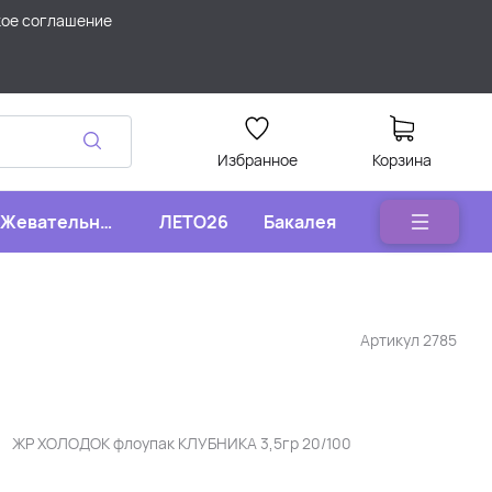
кое соглашение
Избранное
Корзина
Жевательные
ЛЕТО26
Бакалея
конфеты
Артикул
2785
ЖР ХОЛОДОК флоупак КЛУБНИКА 3,5гр 20/100