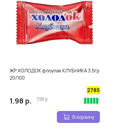
ЖР ХОЛОДОК флоупак КЛУБНИКА 3,5гр
20/100
2785
1.98
р.
198
р.
В корзину