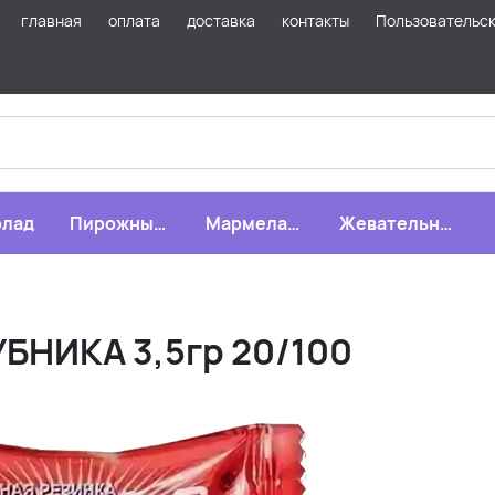
главная
оплата
доставка
контакты
Пользовательс
лад
Пирожные,
Мармелад,
Жевательная
бисквиты,
зефир,
резинка
печенье
драже
БНИКА 3,5гр 20/100