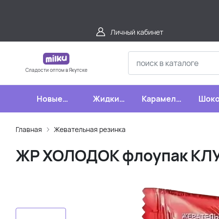
Личный кабинет
Сладости оптом в Якутске
Новые
Жидкие
Карамель,
Шоко
поступления
конфеты
леденцы,
шипучки
Главная
Жевательная резинка
ЖР ХОЛОДОК флоупак КЛУ