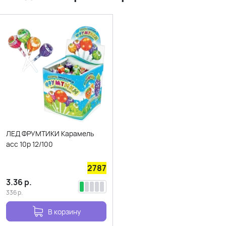
ЛЕД ФРУМТИКИ Карамель
асс 10р 12/100
2787
3.36
р.
336
р.
В корзину