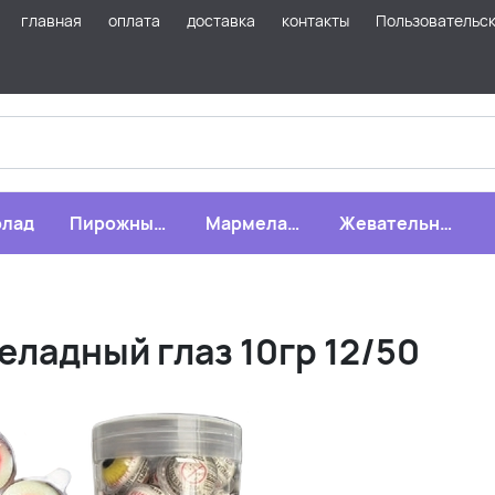
главная
оплата
доставка
контакты
Пользовательс
лад
Пирожные,
Мармелад,
Жевательная
бисквиты,
зефир,
резинка
печенье
драже
ладный глаз 10гр 12/50