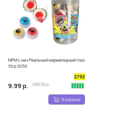
МРМ с нач Реальный мармеладный глаз
10гр 12/50
2792
9.99
р.
499.50
р.
В корзину