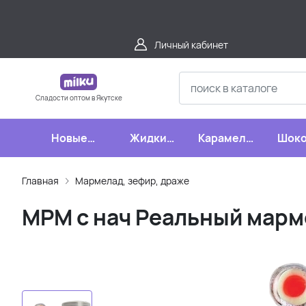
Личный кабинет
Сладости оптом в Якутске
Новые
Жидкие
Карамель,
Шоко
поступления
конфеты
леденцы,
шипучки
Главная
Мармелад, зефир, драже
МРМ с нач Реальный марме