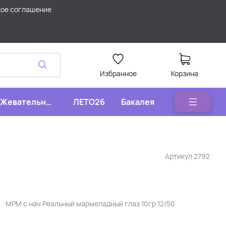
кое соглашение
Избранное
Корзина
Жевательные
ЛЕТО26
Бакалея
конфеты
Артикул
2792
МРМ с нач Реальный мармеладный глаз 10гр 12/50