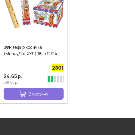
ЗФР зефир косичка
(МелоуДог ХХЛ) 18гр 12/24
2801
24.65
р.
591.60
р.
В корзину