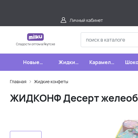
Личный кабинет
Сладости оптом в Якутске
Новые
Жидкие
Карамель,
Шоко
поступления
конфеты
леденцы,
шипучки
Главная
Жидкие конфеты
ЖИДКОНФ Десерт желеобр