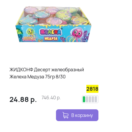
ЖИДКОНФ Десерт желеобразный
Желеха Медуза 75гр 8/30
2818
24.88
р.
746.40
р.
В корзину