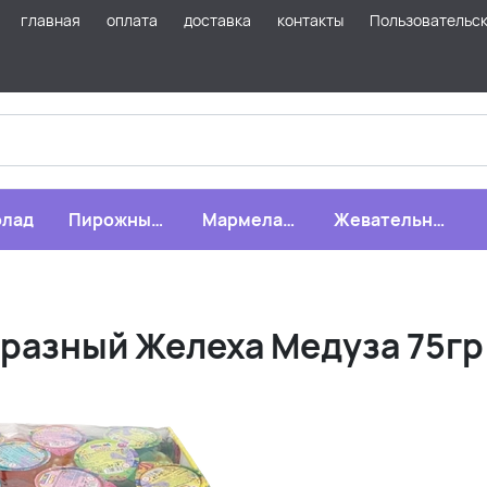
главная
оплата
доставка
контакты
Пользовательс
лад
Пирожные,
Мармелад,
Жевательная
бисквиты,
зефир,
резинка
печенье
драже
азный Желеха Медуза 75гр