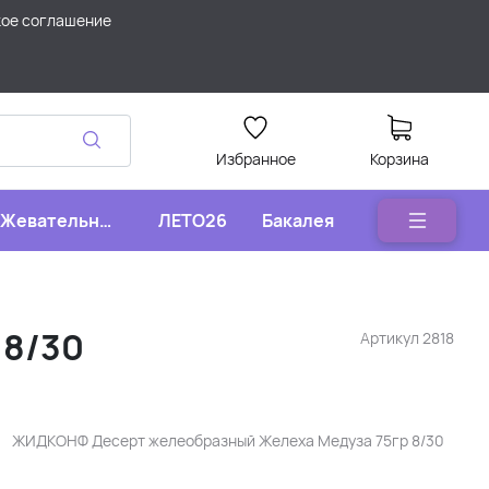
кое соглашение
Избранное
Корзина
Жевательные
ЛЕТО26
Бакалея
конфеты
 8/30
Артикул
2818
ЖИДКОНФ Десерт желеобразный Желеха Медуза 75гр 8/30