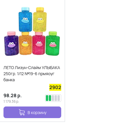
ЛЕТО Лизун-Слайм УЛЫБАКА
250гр. 1/12 №19-6 прмяоуг
банка
2902
98.28
р.
1 179.36
р.
В корзину