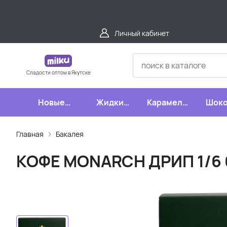
Личный кабинет
Сладости оптом в Якутске
Новые
Жидкие
Карамель,
Шоко
поступления
конфеты
леденцы,
шипучки
Главная
Бакалея
КОФЕ MONARCH ДРИП 1/6 