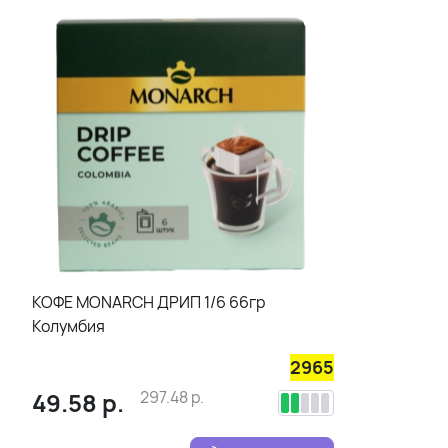
КОФЕ MONARCH ДРИП 1/6 66гр
Колумбия
2965
49.58
р.
297.48
р.