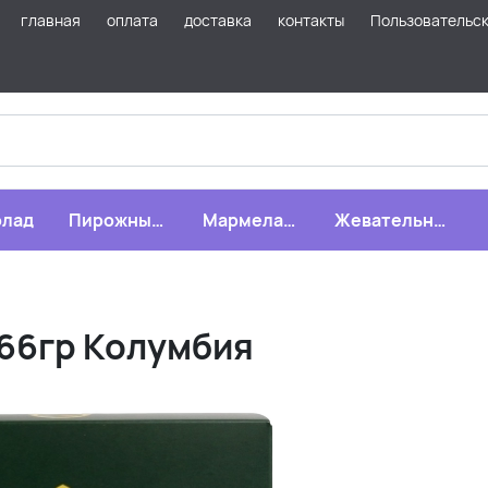
главная
оплата
доставка
контакты
Пользовательс
лад
Пирожные,
Мармелад,
Жевательная
бисквиты,
зефир,
резинка
печенье
драже
66гр Колумбия