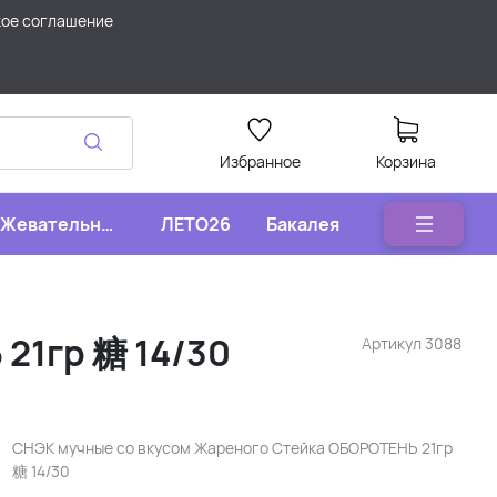
кое соглашение
Избранное
Корзина
Жевательные
ЛЕТО26
Бакалея
конфеты
21гр 糖 14/30
Артикул
3088
СНЭК мучные со вкусом Жареного Стейка ОБОРОТЕНЬ 21гр
糖 14/30