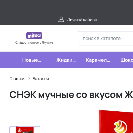
Личный кабинет
Сладости оптом в Якутске
Новые
Жидкие
Карамель,
Шоко
поступления
конфеты
леденцы,
шипучки
Главная
Бакалея
СНЭК мучные со вкусом Ж