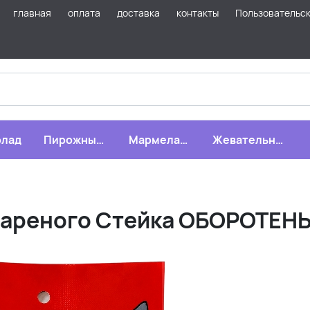
главная
оплата
доставка
контакты
Пользовательс
лад
Пирожные,
Мармелад,
Жевательная
бисквиты,
зефир,
резинка
печенье
драже
ареного Стейка ОБОРОТЕНЬ 