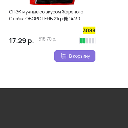
СНЭК мучные со вкусом Жареного
Стейка ОБОРОТЕНЬ 21гр 糖 14/30
3088
17.29
р.
518.70
р.
В корзину