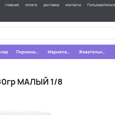
главная
оплата
доставка
контакты
Пользовательс
лад
Пирожные,
Мармелад,
Жевательная
бисквиты,
зефир,
резинка
печенье
драже
80гр МАЛЫЙ 1/8