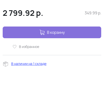
2 799.92
р.
349.99
р.
В корзину
В избранное
В наличии на 1 складе