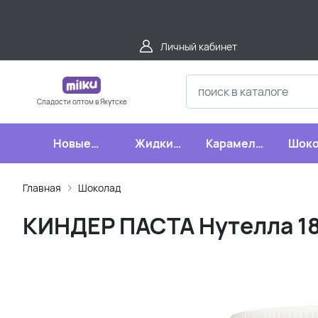
Личный кабинет
Сладости оптом в Якутске
Новые
Жидкие
Карамель,
Шоко
поступления
конфеты
леденцы,
шипучки
Главная
Шоколад
КИНДЕР ПАСТА Нутелла 1