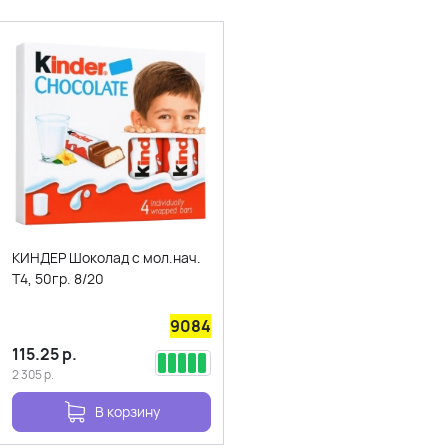
КИНДЕР Шоколад с мол.нач.
Т4, 50гр. 8/20
9084
115.25
р.
2 305
р.
В корзину