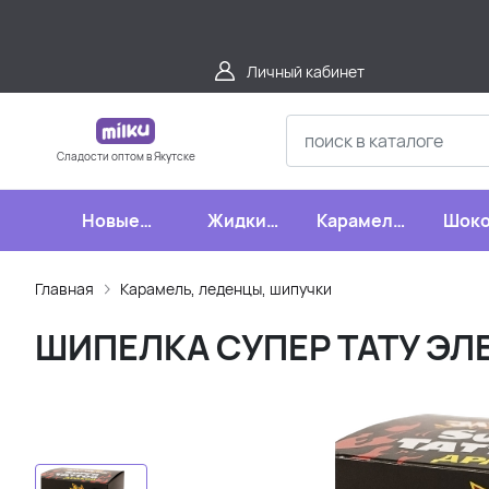
Личный кабинет
Сладости оптом в Якутске
Новые
Жидкие
Карамель,
Шоко
поступления
конфеты
леденцы,
шипучки
Главная
Карамель, леденцы, шипучки
ШИПЕЛКА СУПЕР ТАТУ ЭЛЕК