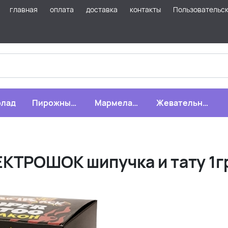
главная
оплата
доставка
контакты
Пользовательс
лад
Пирожные,
Мармелад,
Жевательная
бисквиты,
зефир,
резинка
печенье
драже
ТРОШОК шипучка и тату 1гр