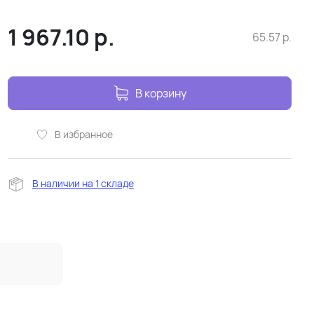
1 967.10
р.
65.57
р.
В корзину
В избранное
В наличии на 1 складе