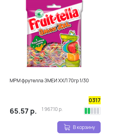
МРМ фрутелла ЗМЕИ ХХЛ 70гр 1/30
0317
65.57
р.
1 967.10
р.
В корзину