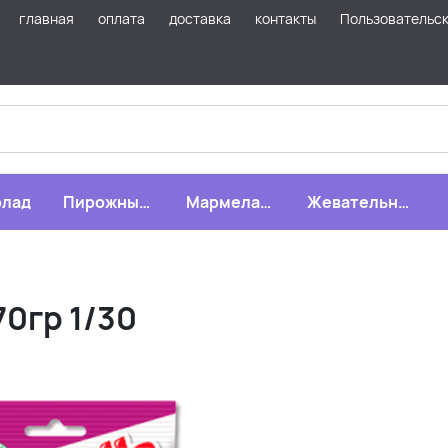
главная
оплата
доставка
контакты
Пользовательс
лад
Пирожные,
Мармелад,
Жевательная
бисквиты,
зефир,
резинка
печенье
драже
0гр 1/30