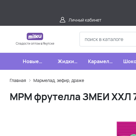
Личный кабинет
Сладости оптом в Якутске
Новые
Жидкие
Карамель,
Шоко
поступления
конфеты
леденцы,
шипучки
Главная
Мармелад, зефир, драже
МРМ фрутелла ЗМЕИ ХХЛ 7