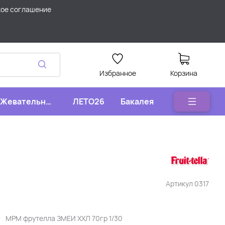
кое соглашение
Избранное
Корзина
Жевательные
ЛЕТО26
Бакалея
конфеты
Артикул
0317
МРМ фрутелла ЗМЕИ ХХЛ 70гр 1/30