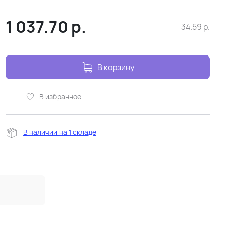
1 037.70
р.
34.59
р.
В корзину
В избранное
В наличии на 1 складе