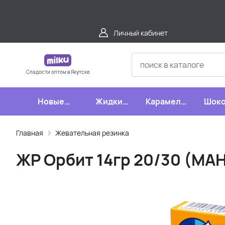
Личный кабинет
Сладости оптом в Якутске
Новые
Жидкие
Карамель,
Шоко
поступления
конфеты
леденцы,
шипучки
Главная
Жевательная резинка
ЖР Орбит 14гр 20/30 (МА