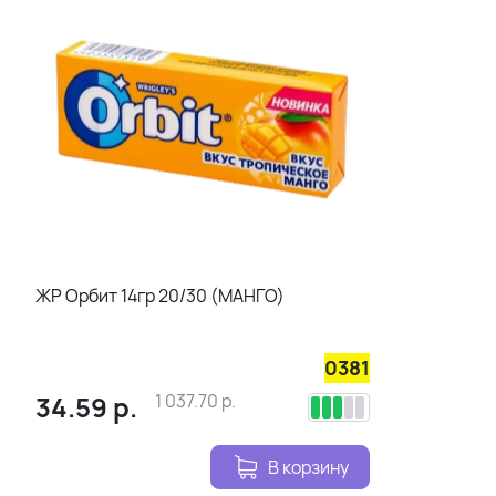
ЖР Орбит 14гр 20/30 (МАНГО)
0381
34.59
р.
1 037.70
р.
В корзину