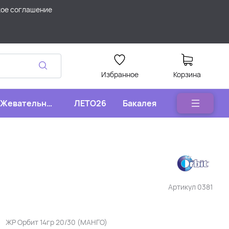
кое соглашение
Избранное
Корзина
Жевательные
ЛЕТО26
Бакалея
конфеты
Артикул
0381
ЖР Орбит 14гр 20/30 (МАНГО)