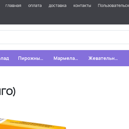
главная
оплата
доставка
контакты
Пользовательс
лад
Пирожные,
Мармелад,
Жевательная
бисквиты,
зефир,
резинка
печенье
драже
НГО)