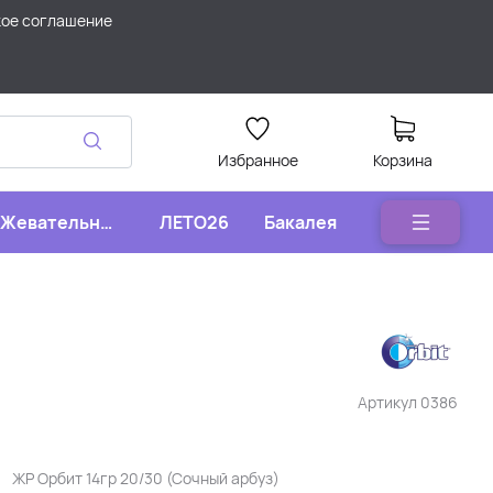
кое соглашение
Избранное
Корзина
Жевательные
ЛЕТО26
Бакалея
конфеты
Артикул
0386
ЖР Орбит 14гр 20/30 (Сочный арбуз)