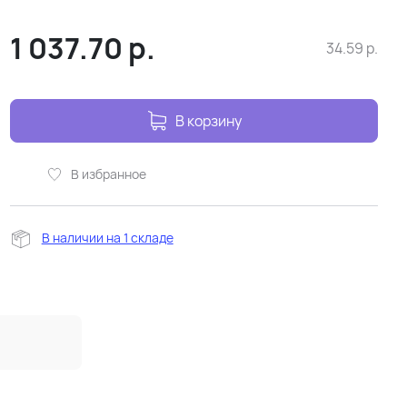
1 037.70
р.
34.59
р.
В корзину
В избранное
В наличии на 1 складе