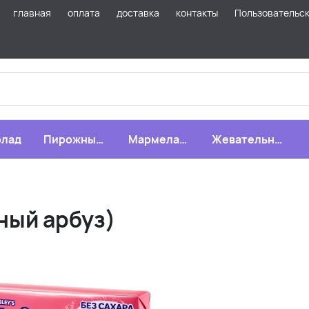
главная
оплата
доставка
контакты
Пользовательс
лад
Пирожные,
Мармелад,
Жевательная
бисквиты,
зефир,
резинка
печенье
драже
ный арбуз)