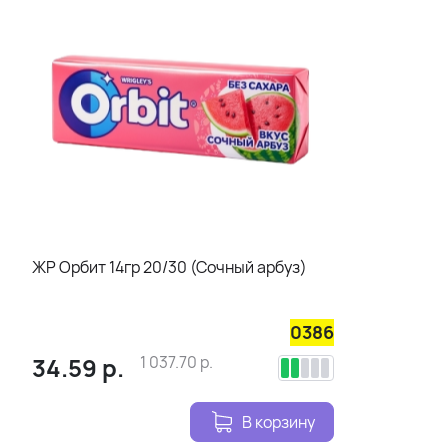
ЖР Орбит 14гр 20/30 (Сочный арбуз)
0386
34.59
р.
1 037.70
р.
В корзину