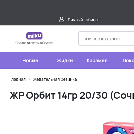
Личный кабинет
Сладости оптом в Якутске
Новые
Жидкие
Карамель,
Шоко
поступления
конфеты
леденцы,
шипучки
Главная
Жевательная резинка
ЖР Орбит 14гр 20/30 (Соч