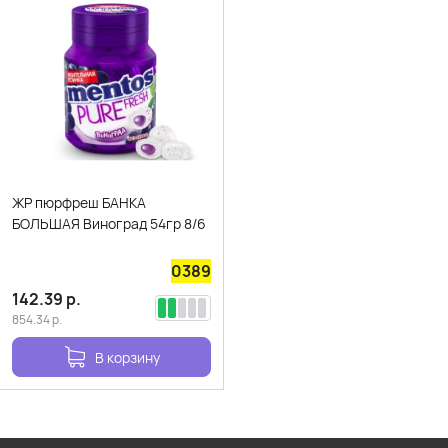
ЖР пюрфреш БАНКА
БОЛЬШАЯ Виноград 54гр 8/6
0389
142.39
р.
854.34
р.
В корзину