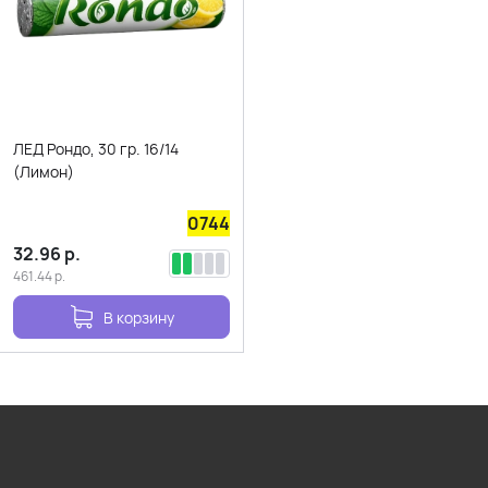
ЛЕД Рондо, 30 гр. 16/14
(Лимон)
0744
32.96
р.
461.44
р.
В корзину