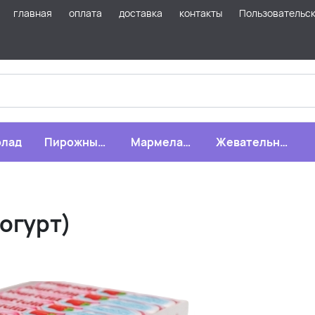
главная
оплата
доставка
контакты
Пользовательс
лад
Пирожные,
Мармелад,
Жевательная
бисквиты,
зефир,
резинка
печенье
драже
Йогурт)