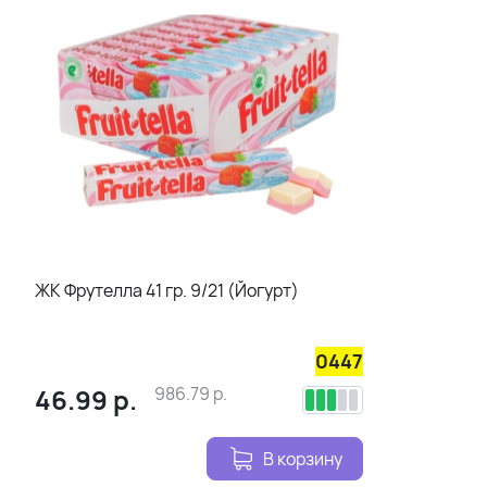
ЖК Фрутелла 41 гр. 9/21 (Йогурт)
0447
46.99
р.
986.79
р.
В корзину