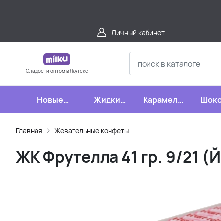
Личный кабинет
Сладости оптом в Якутске
Новые
Жидкие
Карамель,
Шоко
поступления
конфеты
леденцы,
шипучки
Главная
Жевательные конфеты
ЖК Фрутелла 41 гр. 9/21 (