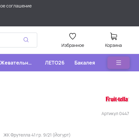
кое соглашение
Избранное
Корзина
Жевательные
ЛЕТО26
Бакалея
конфеты
Артикул
0447
ЖК Фрутелла 41 гр. 9/21 (Йогурт)